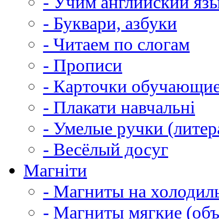
- Учим английский яз
- Буквари, азбуки
- Читаем по слогам
- Прописи
- Карточки обучающи
- Плакати навчальні
- Умелые ручки (литер
- Весёлый досуг
Магніти
- Магниты на холодил
- Магниты мягкие (об