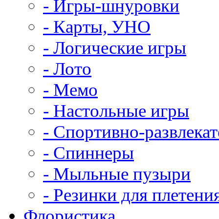
- Игры-шнуровки
- Карты, УНО
- Логические игры
- Лото
- Мемо
- Настольные игры
- Спортивно-развлека
- Спиннеры
- Мыльные пузыри
- Резинки для плетени
Флористика