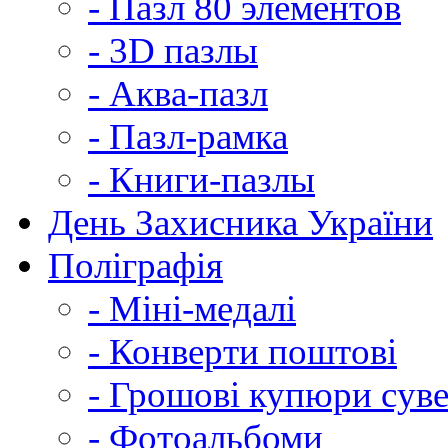
- Пазл 80 элементов
- 3D пазлы
- Аква-пазл
- Пазл-рамка
- Книги-пазлы
День Захисника України
Поліграфія
- Міні-медалі
- Конверти поштові
- Грошові купюри суве
- Фотоальбоми