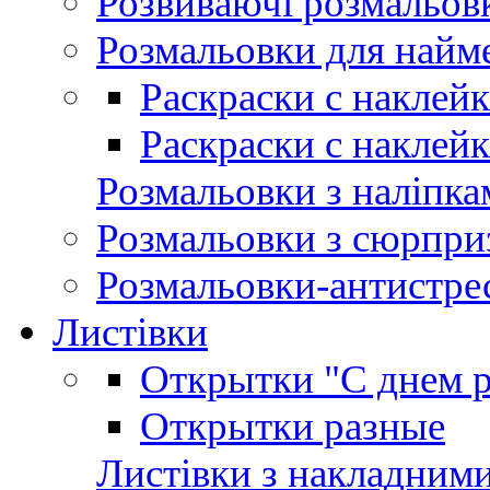
Розвиваючі розмальов
Розмальовки для най
Раскраски с наклей
Раскраски с наклей
Розмальовки з наліпка
Розмальовки з сюрпри
Розмальовки-антистре
Листівки
Открытки "С днем 
Открытки разные
Листівки з накладним