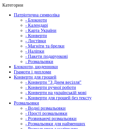
Категории
Патріотична символіка
- Блокноти
- Календарі
- Карта України
- Конверти
- Листівки
- Магніти та брелки
- Наліпки
- Пакети подарункові
- Розмальовки
Блокноти, щоденники
Грамоти і дипломи
Конверти для грошей
- Конверти "З Днем весілля"
- Конверти ручної роботи
- Конверти на українській мові
- Конверти для грошей без тексту
Розмальовки
- Водні розмальовки
- Прості розмальовки
- Розвиваючі розмальовки
- Розмальовки для найменших
- Розмальовки з наліпками