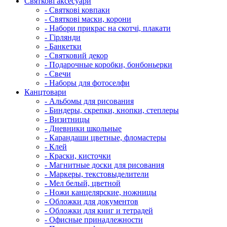
Святкові аксесуари
- Святкові ковпаки
- Святкові маски, корони
- Набори прикрас на скотчі, плакати
- Гірлянди
- Банкетки
- Святковий декор
- Подарочные коробки, бонбоньерки
- Свечи
- Наборы для фотоселфи
Канцтовари
- Альбомы для рисования
- Биндеры, скрепки, кнопки, степлеры
- Визитницы
- Дневники школьные
- Карандаши цветные, фломастеры
- Клей
- Краски, кисточки
- Магнитные доски для рисования
- Маркеры, текстовыделители
- Мел белый, цветной
- Ножи канцелярские, ножницы
- Обложки для документов
- Обложки для книг и тетрадей
- Офисные принадлежности