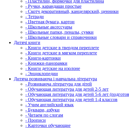
- Пластилин, формочки для пластилина
- Ручки, карандаши простые
- Скотч декоративный, канцелярский, ценники
- Тетради
- Цветная бумага, картон
- Школьные аксессуары
- Школьные папки, пеналы, сумки
- Школьные словари и справочники
Дитячі книги
- Книги детские в твердом переплете
- Книги детские в мягком переплете
- Книги-картонки
- Книжки-панорамки
- Книги детские на изолоне
- Энциклопедии
Дитяча розвиваюча і навчальна література
- Розвиваюча література для дітей
- Обучающая литература для детей 2-5 лет
- Обучающая литература для детей 5-6 лет (подготов
- Обучающая литература для детей 1-4 классов
- Учим английский язык
- Буквари, азбуки
- Читаем по слогам
- Прописи
- Карточки обучающие