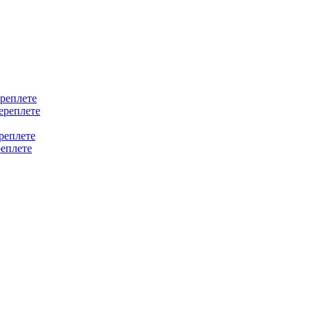
ереплете
ереплете
реплете
реплете