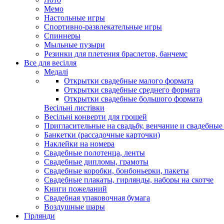
Мемо
Настольные игры
Спортивно-развлекательные игры
Спиннеры
Мыльные пузыри
Резинки для плетения браслетов, банчемс
Все для весілля
Медалі
Открытки свадебные малого формата
Открытки свадебные среднего формата
Открытки свадебные большого формата
Весільні листівки
Весільні конверти для грошей
Пригласительные на свадьбу, венчание и свадебны
Банкетки (рассадочные карточки)
Наклейки на номера
Свадебные полотенца, ленты
Свадебные дипломы, грамоты
Свадебные коробки, бонбоньерки, пакеты
Свадебные плакаты, гирлянды, наборы на скотче
Книги пожеланий
Свадебная упаковочная бумага
Воздушные шары
Гірлянди