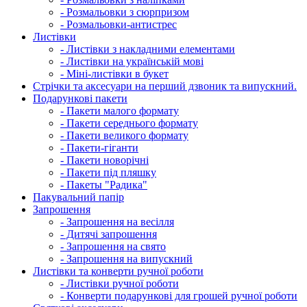
- Розмальовки з сюрпризом
- Розмальовки-антистрес
Листівки
- Листівки з накладними елементами
- Листівки на українській мові
- Міні-листівки в букет
Cтрічки та аксесуари на перший дзвоник та випускний.
Подарункові пакети
- Пакети малого формату
- Пакети середнього формату
- Пакети великого формату
- Пакети-гіганти
- Пакети новорічні
- Пакети під пляшку
- Пакеты "Радика"
Пакувальний папір
Запрошення
- Запрошення на весілля
- Дитячі запрошення
- Запрошення на свято
- Запрошення на випускний
Листівки та конверти ручної роботи
- Листівки ручної роботи
- Конверти подарункові для грошей ручної роботи