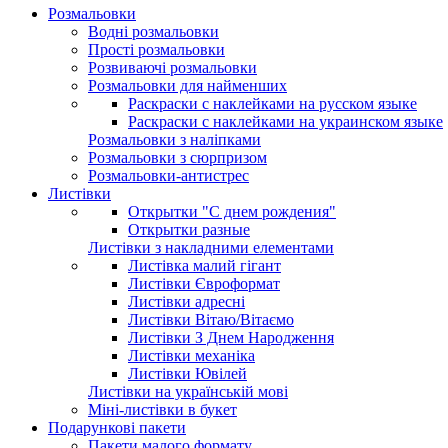
Розмальовки
Водні розмальовки
Прості розмальовки
Розвиваючі розмальовки
Розмальовки для найменших
Раскраски с наклейками на русском языке
Раскраски с наклейками на украинском языке
Розмальовки з наліпками
Розмальовки з сюрпризом
Розмальовки-антистрес
Листівки
Открытки "С днем рождения"
Открытки разные
Листівки з накладними елементами
Листівка малий гігант
Листівки Євроформат
Листівки адресні
Листівки Вітаю/Вітаємо
Листівки З Днем Народження
Листівки механіка
Листівки Ювілей
Листівки на українській мові
Міні-листівки в букет
Подарункові пакети
Пакети малого формату