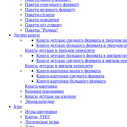
Пакети середнього формату
Пакети великого формату
Пакети-гіганти
Пакети новорічні
Пакети під пляшку
Пакеты "Радика"
Дитячі книги
Книги детские среднего формата в твердом п
Книги детские большого формата в твердом п
Книги детские в твердом переплете
Книги детские большого формата в мягком пе
Книги детские среднего формата в мягком пе
Книги детские в мягком переплете
Книги-картонки малого формата
Книги-картонки среднего формата
Книги-картонки большого формата
Книги-картонки
Книжки-панорамки
Книги детские на изолоне
Энциклопедии
Ігри
Игры-шнуровки
Карты, УНО
Логические игры
Лото