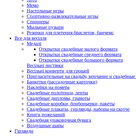
Мемо
Настольные игры
Спортивно-развлекательные игры
Спиннеры
Мыльные пузыри
Резинки для плетения браслетов, банчемс
Все для весілля
Медалі
Открытки свадебные малого формата
Открытки свадебные среднего формата
Открытки свадебные большого формата
Весільні листівки
Весільні конверти для грошей
Пригласительные на свадьбу, венчание и свадебны
Банкетки (рассадочные карточки)
Наклейки на номера
Свадебные полотенца, ленты
Свадебные дипломы, грамоты
Свадебные коробки, бонбоньерки, пакеты
Свадебные плакаты, гирлянды, наборы на скотче
Книги пожеланий
Свадебная упаковочная бумага
Воздушные шары
Гірлянди