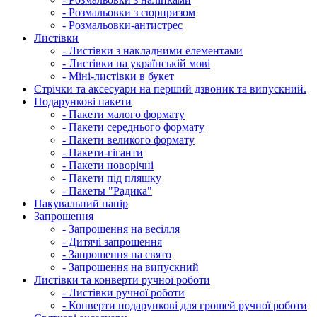
- Розмальовки з сюрпризом
- Розмальовки-антистрес
Листівки
- Листівки з накладними елементами
- Листівки на українській мові
- Міні-листівки в букет
Cтрічки та аксесуари на перший дзвоник та випускний.
Подарункові пакети
- Пакети малого формату
- Пакети середнього формату
- Пакети великого формату
- Пакети-гіганти
- Пакети новорічні
- Пакети під пляшку
- Пакеты "Радика"
Пакувальний папір
Запрошення
- Запрошення на весілля
- Дитячі запрошення
- Запрошення на свято
- Запрошення на випускний
Листівки та конверти ручної роботи
- Листівки ручної роботи
- Конверти подарункові для грошей ручної роботи