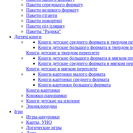
Пакети середнього формату
Пакети великого формату
Пакети-гіганти
Пакети новорічні
Пакети під пляшку
Пакеты "Радика"
Дитячі книги
Книги детские среднего формата в твердом п
Книги детские большого формата в твердом п
Книги детские в твердом переплете
Книги детские большого формата в мягком пе
Книги детские среднего формата в мягком пе
Книги детские в мягком переплете
Книги-картонки малого формата
Книги-картонки среднего формата
Книги-картонки большого формата
Книги-картонки
Книжки-панорамки
Книги детские на изолоне
Энциклопедии
Ігри
Игры-шнуровки
Карты, УНО
Логические игры
Лото