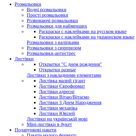
Розмальовки
Водні розмальовки
Прості розмальовки
Розвиваючі розмальовки
Розмальовки для найменших
Раскраски с наклейками на русском языке
Раскраски с наклейками на украинском языке
Розмальовки з наліпками
Розмальовки з сюрпризом
Розмальовки-антистрес
Листівки
Открытки "С днем рождения"
Открытки разные
Листівки з накладними елементами
Листівка малий гігант
Листівки Євроформат
Листівки адресні
Листівки Вітаю/Вітаємо
Листівки З Днем Народження
Листівки механіка
Листівки Ювілей
Листівки на українській мові
Міні-листівки в букет
Подарункові пакети
Пакети малого формату