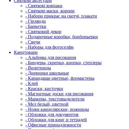
Святкові аксесуари
- Святкові ковпаки
- Святкові маски, корони
- Набори прикрас на скотчі, плакати
- Гірлянди
- Банкетки
- Святковий декор
- Подарочные коробки, бонбоньерки
- Свечи
- Наборы для фотоселфи
Канцтовари
- Альбомы для рисования
- Биндеры, скрепки, кнопки, степлеры
- Визитницы
- Дневники школьные
- Карандаши цветные, фломастеры
- Клей
- Краски, кисточки
- Магнитные доски для рисования
- Маркеры, текстовыделители
- Мел белый, цветной
- Ножи канцелярские, ножницы
- Обложки для документов
- Обложки для книг и тетрадей
- Офисные принадлежности