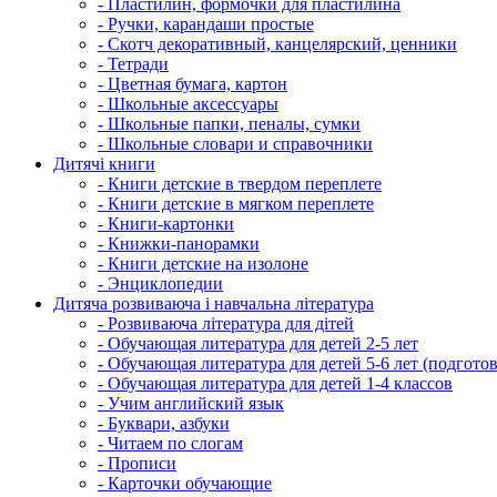
- Пластилин, формочки для пластилина
- Ручки, карандаши простые
- Скотч декоративный, канцелярский, ценники
- Тетради
- Цветная бумага, картон
- Школьные аксессуары
- Школьные папки, пеналы, сумки
- Школьные словари и справочники
Дитячі книги
- Книги детские в твердом переплете
- Книги детские в мягком переплете
- Книги-картонки
- Книжки-панорамки
- Книги детские на изолоне
- Энциклопедии
Дитяча розвиваюча і навчальна література
- Розвиваюча література для дітей
- Обучающая литература для детей 2-5 лет
- Обучающая литература для детей 5-6 лет (подготов
- Обучающая литература для детей 1-4 классов
- Учим английский язык
- Буквари, азбуки
- Читаем по слогам
- Прописи
- Карточки обучающие