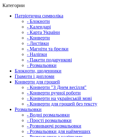
Категории
Патріотична символіка
- Блокноти
- Календарі
- Карта України
- Конверти
- Листівки
- Магніти та брелки
- Наліпки
- Пакети подарункові
- Розмальовки
Блокноти, щоденники
Грамоти і дипломи
Конверти для грошей
- Конверти "З Днем весілля"
- Конверти ручної роботи
- Конверти на українській мові
- Конверти для грошей без тексту
Розмальовки
- Водні розмальовки
- Прості розмальовки
- Розвиваючі розмальовки
- Розмальовки для найменших
- Розмальовки з наліпками