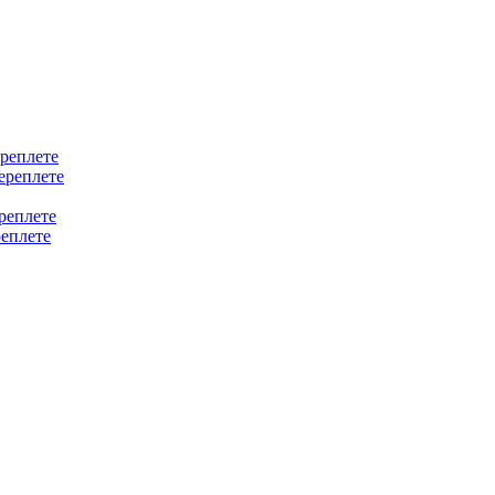
ереплете
ереплете
реплете
реплете