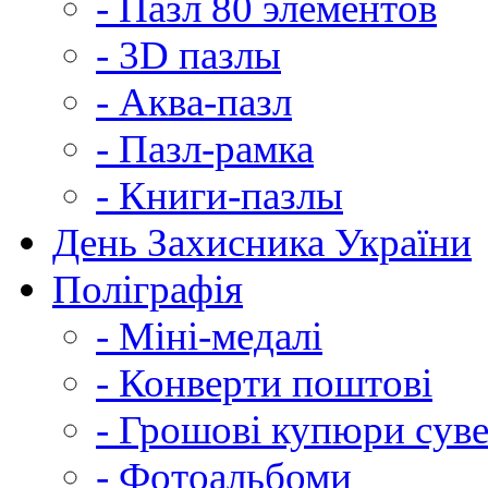
- Пазл 80 элементов
- 3D пазлы
- Аква-пазл
- Пазл-рамка
- Книги-пазлы
День Захисника України
Поліграфія
- Міні-медалі
- Конверти поштові
- Грошові купюри суве
- Фотоальбоми