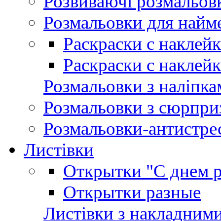
Розвиваючі розмальов
Розмальовки для най
Раскраски с наклей
Раскраски с наклей
Розмальовки з наліпка
Розмальовки з сюрпри
Розмальовки-антистре
Листівки
Открытки "С днем 
Открытки разные
Листівки з накладним