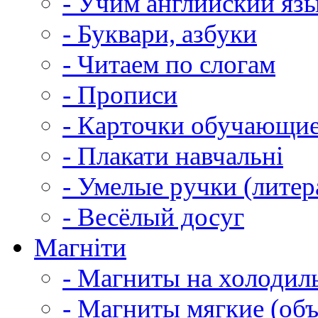
- Учим английский яз
- Буквари, азбуки
- Читаем по слогам
- Прописи
- Карточки обучающи
- Плакати навчальні
- Умелые ручки (литер
- Весёлый досуг
Магніти
- Магниты на холодил
- Магниты мягкие (об