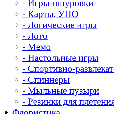
- Игры-шнуровки
- Карты, УНО
- Логические игры
- Лото
- Мемо
- Настольные игры
- Спортивно-развлека
- Спиннеры
- Мыльные пузыри
- Резинки для плетени
Флористика