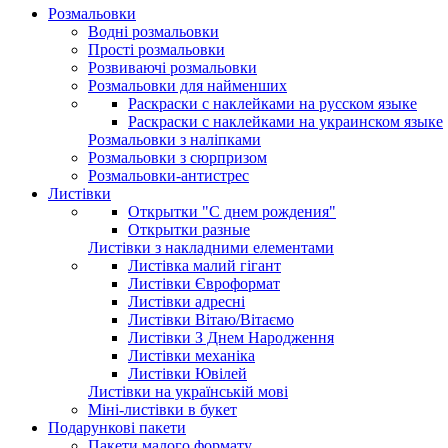
Розмальовки
Водні розмальовки
Прості розмальовки
Розвиваючі розмальовки
Розмальовки для найменших
Раскраски с наклейками на русском языке
Раскраски с наклейками на украинском языке
Розмальовки з наліпками
Розмальовки з сюрпризом
Розмальовки-антистрес
Листівки
Открытки "С днем рождения"
Открытки разные
Листівки з накладними елементами
Листівка малий гігант
Листівки Євроформат
Листівки адресні
Листівки Вітаю/Вітаємо
Листівки З Днем Народження
Листівки механіка
Листівки Ювілей
Листівки на українській мові
Міні-листівки в букет
Подарункові пакети
Пакети малого формату