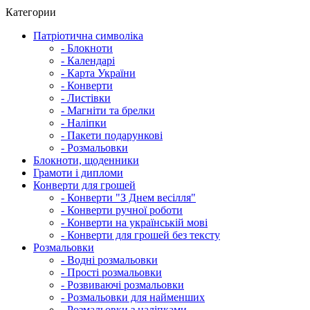
Категории
Патріотична символіка
- Блокноти
- Календарі
- Карта України
- Конверти
- Листівки
- Магніти та брелки
- Наліпки
- Пакети подарункові
- Розмальовки
Блокноти, щоденники
Грамоти і дипломи
Конверти для грошей
- Конверти "З Днем весілля"
- Конверти ручної роботи
- Конверти на українській мові
- Конверти для грошей без тексту
Розмальовки
- Водні розмальовки
- Прості розмальовки
- Розвиваючі розмальовки
- Розмальовки для найменших
- Розмальовки з наліпками