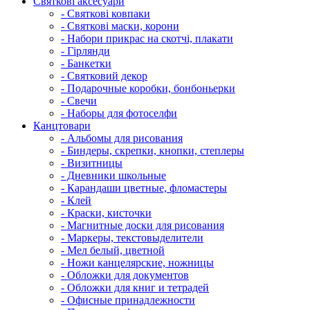
Святкові аксесуари
- Святкові ковпаки
- Святкові маски, корони
- Набори прикрас на скотчі, плакати
- Гірлянди
- Банкетки
- Святковий декор
- Подарочные коробки, бонбоньерки
- Свечи
- Наборы для фотоселфи
Канцтовари
- Альбомы для рисования
- Биндеры, скрепки, кнопки, степлеры
- Визитницы
- Дневники школьные
- Карандаши цветные, фломастеры
- Клей
- Краски, кисточки
- Магнитные доски для рисования
- Маркеры, текстовыделители
- Мел белый, цветной
- Ножи канцелярские, ножницы
- Обложки для документов
- Обложки для книг и тетрадей
- Офисные принадлежности