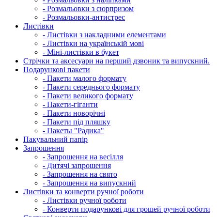
- Розмальовки з сюрпризом
- Розмальовки-антистрес
Листівки
- Листівки з накладними елементами
- Листівки на українській мові
- Міні-листівки в букет
Cтрічки та аксесуари на перший дзвоник та випускний.
Подарункові пакети
- Пакети малого формату
- Пакети середнього формату
- Пакети великого формату
- Пакети-гіганти
- Пакети новорічні
- Пакети під пляшку
- Пакеты "Радика"
Пакувальний папір
Запрошення
- Запрошення на весілля
- Дитячі запрошення
- Запрошення на свято
- Запрошення на випускний
Листівки та конверти ручної роботи
- Листівки ручної роботи
- Конверти подарункові для грошей ручної роботи