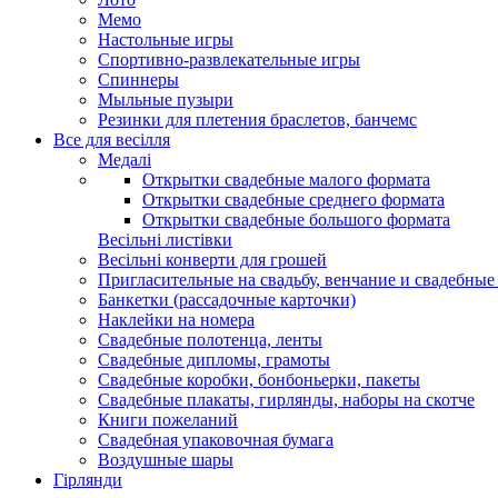
Мемо
Настольные игры
Спортивно-развлекательные игры
Спиннеры
Мыльные пузыри
Резинки для плетения браслетов, банчемс
Все для весілля
Медалі
Открытки свадебные малого формата
Открытки свадебные среднего формата
Открытки свадебные большого формата
Весільні листівки
Весільні конверти для грошей
Пригласительные на свадьбу, венчание и свадебны
Банкетки (рассадочные карточки)
Наклейки на номера
Свадебные полотенца, ленты
Свадебные дипломы, грамоты
Свадебные коробки, бонбоньерки, пакеты
Свадебные плакаты, гирлянды, наборы на скотче
Книги пожеланий
Свадебная упаковочная бумага
Воздушные шары
Гірлянди