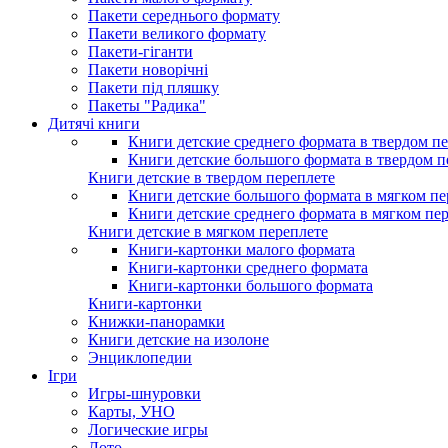
Пакети середнього формату
Пакети великого формату
Пакети-гіганти
Пакети новорічні
Пакети під пляшку
Пакеты "Радика"
Дитячі книги
Книги детские среднего формата в твердом п
Книги детские большого формата в твердом п
Книги детские в твердом переплете
Книги детские большого формата в мягком пе
Книги детские среднего формата в мягком пе
Книги детские в мягком переплете
Книги-картонки малого формата
Книги-картонки среднего формата
Книги-картонки большого формата
Книги-картонки
Книжки-панорамки
Книги детские на изолоне
Энциклопедии
Ігри
Игры-шнуровки
Карты, УНО
Логические игры
Лото