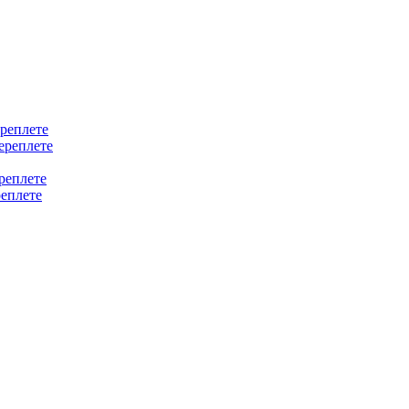
ереплете
ереплете
реплете
реплете