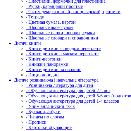
- Пластилин, формочки для пластилина
- Ручки, карандаши простые
- Скотч декоративный, канцелярский, ценники
- Тетради
- Цветная бумага, картон
- Школьные аксессуары
- Школьные папки, пеналы, сумки
- Школьные словари и справочники
Дитячі книги
- Книги детские в твердом переплете
- Книги детские в мягком переплете
- Книги-картонки
- Книжки-панорамки
- Книги детские на изолоне
- Энциклопедии
Дитяча розвиваюча і навчальна література
- Розвиваюча література для дітей
- Обучающая литература для детей 2-5 лет
- Обучающая литература для детей 5-6 лет (подготов
- Обучающая литература для детей 1-4 классов
- Учим английский язык
- Буквари, азбуки
- Читаем по слогам
- Прописи
- Карточки обучающие