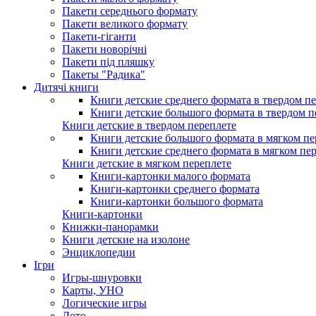
Пакети середнього формату
Пакети великого формату
Пакети-гіганти
Пакети новорічні
Пакети під пляшку
Пакеты "Радика"
Дитячі книги
Книги детские среднего формата в твердом п
Книги детские большого формата в твердом п
Книги детские в твердом переплете
Книги детские большого формата в мягком пе
Книги детские среднего формата в мягком пе
Книги детские в мягком переплете
Книги-картонки малого формата
Книги-картонки среднего формата
Книги-картонки большого формата
Книги-картонки
Книжки-панорамки
Книги детские на изолоне
Энциклопедии
Ігри
Игры-шнуровки
Карты, УНО
Логические игры
Лото