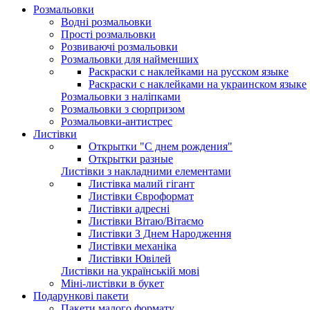
Розмальовки
Водні розмальовки
Прості розмальовки
Розвиваючі розмальовки
Розмальовки для найменших
Раскраски с наклейками на русском языке
Раскраски с наклейками на украинском языке
Розмальовки з наліпками
Розмальовки з сюрпризом
Розмальовки-антистрес
Листівки
Открытки "С днем рождения"
Открытки разные
Листівки з накладними елементами
Листівка малий гігант
Листівки Євроформат
Листівки адресні
Листівки Вітаю/Вітаємо
Листівки З Днем Народження
Листівки механіка
Листівки Ювілей
Листівки на українській мові
Міні-листівки в букет
Подарункові пакети
Пакети малого формату