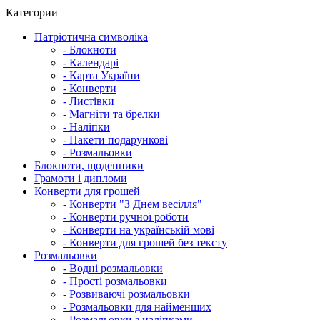
Категории
Патріотична символіка
- Блокноти
- Календарі
- Карта України
- Конверти
- Листівки
- Магніти та брелки
- Наліпки
- Пакети подарункові
- Розмальовки
Блокноти, щоденники
Грамоти і дипломи
Конверти для грошей
- Конверти "З Днем весілля"
- Конверти ручної роботи
- Конверти на українській мові
- Конверти для грошей без тексту
Розмальовки
- Водні розмальовки
- Прості розмальовки
- Розвиваючі розмальовки
- Розмальовки для найменших
- Розмальовки з наліпками