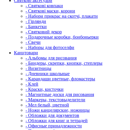
Святкові аксесуари
- Святкові ковпаки
- Святкові маски, корони
- Набори прикрас на скотчі, плакати
- Гірлянди
- Банкетки
- Святковий декор
- Подарочные коробки, бонбоньерки
- Свечи
- Наборы для фотоселфи
Канцтовари
- Альбомы для рисования
- Биндеры, скрепки, кнопки, степлеры
- Визитницы
- Дневники школьные
- Карандаши цветные, фломастеры
- Клей
- Краски, кисточки
- Магнитные доски для рисования
- Маркеры, текстовыделители
- Мел белый, цветной
- Ножи канцелярские, ножницы
- Обложки для документов
- Обложки для книг и тетрадей
- Офисные принадлежности