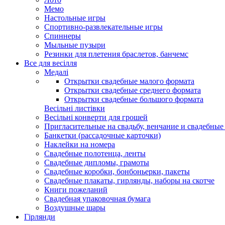
Мемо
Настольные игры
Спортивно-развлекательные игры
Спиннеры
Мыльные пузыри
Резинки для плетения браслетов, банчемс
Все для весілля
Медалі
Открытки свадебные малого формата
Открытки свадебные среднего формата
Открытки свадебные большого формата
Весільні листівки
Весільні конверти для грошей
Пригласительные на свадьбу, венчание и свадебны
Банкетки (рассадочные карточки)
Наклейки на номера
Свадебные полотенца, ленты
Свадебные дипломы, грамоты
Свадебные коробки, бонбоньерки, пакеты
Свадебные плакаты, гирлянды, наборы на скотче
Книги пожеланий
Свадебная упаковочная бумага
Воздушные шары
Гірлянди