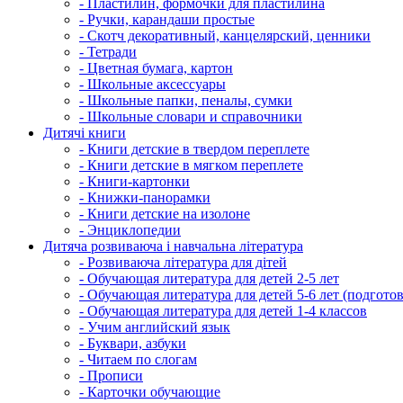
- Пластилин, формочки для пластилина
- Ручки, карандаши простые
- Скотч декоративный, канцелярский, ценники
- Тетради
- Цветная бумага, картон
- Школьные аксессуары
- Школьные папки, пеналы, сумки
- Школьные словари и справочники
Дитячі книги
- Книги детские в твердом переплете
- Книги детские в мягком переплете
- Книги-картонки
- Книжки-панорамки
- Книги детские на изолоне
- Энциклопедии
Дитяча розвиваюча і навчальна література
- Розвиваюча література для дітей
- Обучающая литература для детей 2-5 лет
- Обучающая литература для детей 5-6 лет (подготов
- Обучающая литература для детей 1-4 классов
- Учим английский язык
- Буквари, азбуки
- Читаем по слогам
- Прописи
- Карточки обучающие