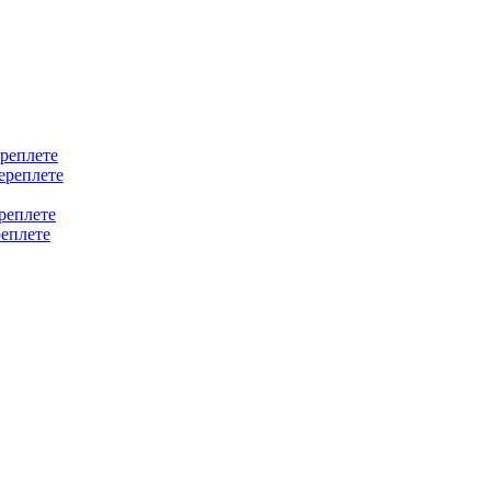
ереплете
ереплете
реплете
реплете