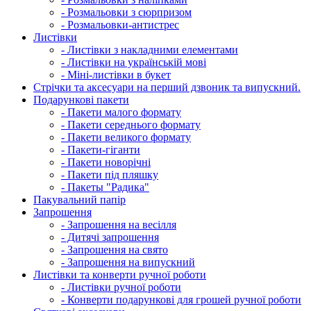
- Розмальовки з сюрпризом
- Розмальовки-антистрес
Листівки
- Листівки з накладними елементами
- Листівки на українській мові
- Міні-листівки в букет
Cтрічки та аксесуари на перший дзвоник та випускний.
Подарункові пакети
- Пакети малого формату
- Пакети середнього формату
- Пакети великого формату
- Пакети-гіганти
- Пакети новорічні
- Пакети під пляшку
- Пакеты "Радика"
Пакувальний папір
Запрошення
- Запрошення на весілля
- Дитячі запрошення
- Запрошення на свято
- Запрошення на випускний
Листівки та конверти ручної роботи
- Листівки ручної роботи
- Конверти подарункові для грошей ручної роботи