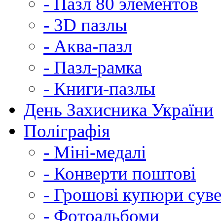
- Пазл 80 элементов
- 3D пазлы
- Аква-пазл
- Пазл-рамка
- Книги-пазлы
День Захисника України
Поліграфія
- Міні-медалі
- Конверти поштові
- Грошові купюри суве
- Фотоальбоми