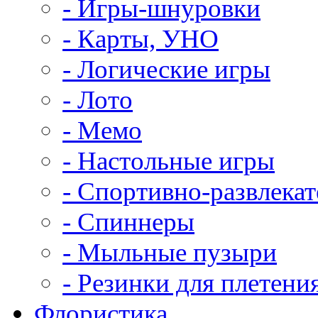
- Игры-шнуровки
- Карты, УНО
- Логические игры
- Лото
- Мемо
- Настольные игры
- Спортивно-развлека
- Спиннеры
- Мыльные пузыри
- Резинки для плетени
Флористика