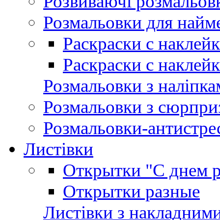
Розвиваючі розмальов
Розмальовки для най
Раскраски с наклей
Раскраски с наклей
Розмальовки з наліпка
Розмальовки з сюрпри
Розмальовки-антистре
Листівки
Открытки "С днем 
Открытки разные
Листівки з накладним