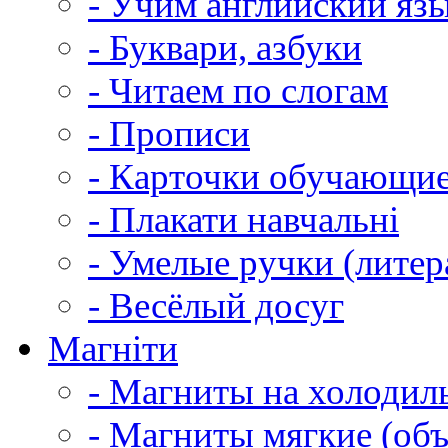
- Учим английский яз
- Буквари, азбуки
- Читаем по слогам
- Прописи
- Карточки обучающи
- Плакати навчальні
- Умелые ручки (литер
- Весёлый досуг
Магніти
- Магниты на холодил
- Магниты мягкие (об