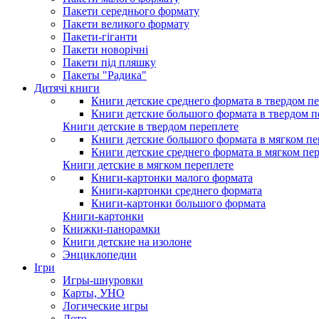
Пакети середнього формату
Пакети великого формату
Пакети-гіганти
Пакети новорічні
Пакети під пляшку
Пакеты "Радика"
Дитячі книги
Книги детские среднего формата в твердом п
Книги детские большого формата в твердом п
Книги детские в твердом переплете
Книги детские большого формата в мягком пе
Книги детские среднего формата в мягком пе
Книги детские в мягком переплете
Книги-картонки малого формата
Книги-картонки среднего формата
Книги-картонки большого формата
Книги-картонки
Книжки-панорамки
Книги детские на изолоне
Энциклопедии
Ігри
Игры-шнуровки
Карты, УНО
Логические игры
Лото