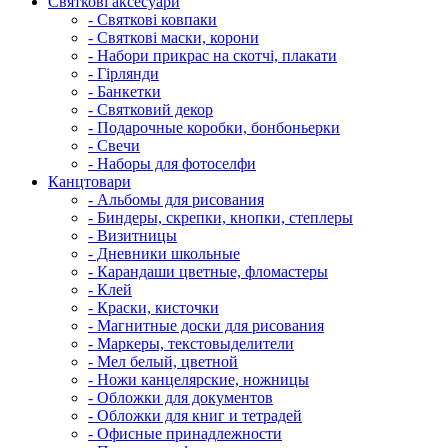
Святкові аксесуари
- Святкові ковпаки
- Святкові маски, корони
- Набори прикрас на скотчі, плакати
- Гірлянди
- Банкетки
- Святковий декор
- Подарочные коробки, бонбоньерки
- Свечи
- Наборы для фотоселфи
Канцтовари
- Альбомы для рисования
- Биндеры, скрепки, кнопки, степлеры
- Визитницы
- Дневники школьные
- Карандаши цветные, фломастеры
- Клей
- Краски, кисточки
- Магнитные доски для рисования
- Маркеры, текстовыделители
- Мел белый, цветной
- Ножи канцелярские, ножницы
- Обложки для документов
- Обложки для книг и тетрадей
- Офисные принадлежности