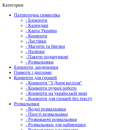
Категории
Патріотична символіка
- Блокноти
- Календарі
- Карта України
- Конверти
- Листівки
- Магніти та брелки
- Наліпки
- Пакети подарункові
- Розмальовки
Блокноти, щоденники
Грамоти і дипломи
Конверти для грошей
- Конверти "З Днем весілля"
- Конверти ручної роботи
- Конверти на українській мові
- Конверти для грошей без тексту
Розмальовки
- Водні розмальовки
- Прості розмальовки
- Розвиваючі розмальовки
- Розмальовки для найменших
- Розмальовки з наліпками