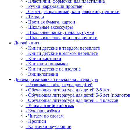
- Пластилин, формочки для пластилина
- Ручки, карандаши простые
- Скотч декоративный, канцелярский, ценники
- Тетради
- Цветная бумага, картон
- Школьные аксессуары
- Школьные папки, пеналы, сумки
- Школьные словари и справочники
Дитячі книги
- Книги детские в твердом переплете
- Книги детские в мягком переплете
- Книги-картонки
- Книжки-панорамки
- Книги детские на изолоне
- Энциклопедии
Дитяча розвиваюча і навчальна література
- Розвиваюча література для дітей
- Обучающая литература для детей 2-5 лет
- Обучающая литература для детей 5-6 лет (подготов
- Обучающая литература для детей 1-4 классов
- Учим английский язык
- Буквари, азбуки
- Читаем по слогам
- Прописи
- Карточки обучающие