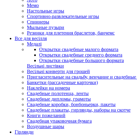
Мемо
Настольные игры
Спортивно-развлекательные игры
Спиннеры
Мыльные пузыри
Резинки для плетения браслетов, банчемс
Все для весілля
Медалі
Открытки свадебные малого формата
Открытки свадебные среднего формата
Открытки свадебные большого формата
Весільні листівки
Весільні конверти для грошей
Пригласительные на свадьбу, венчание и свадебны
Банкетки (рассадочные карточки)
Наклейки на номера
Свадебные полотенца, ленты
Свадебные дипломы, грамоты
Свадебные коробки, бонбоньерки, пакеты
Свадебные плакаты, гирлянды, наборы на скотче
Книги пожеланий
Свадебная упаковочная бумага
Воздушные шары
Гірлянди