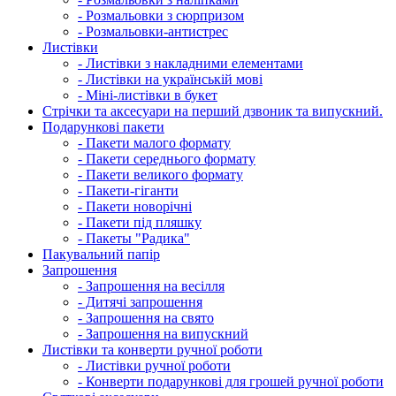
- Розмальовки з сюрпризом
- Розмальовки-антистрес
Листівки
- Листівки з накладними елементами
- Листівки на українській мові
- Міні-листівки в букет
Cтрічки та аксесуари на перший дзвоник та випускний.
Подарункові пакети
- Пакети малого формату
- Пакети середнього формату
- Пакети великого формату
- Пакети-гіганти
- Пакети новорічні
- Пакети під пляшку
- Пакеты "Радика"
Пакувальний папір
Запрошення
- Запрошення на весілля
- Дитячі запрошення
- Запрошення на свято
- Запрошення на випускний
Листівки та конверти ручної роботи
- Листівки ручної роботи
- Конверти подарункові для грошей ручної роботи