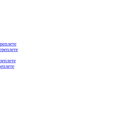
ереплете
ереплете
реплете
реплете