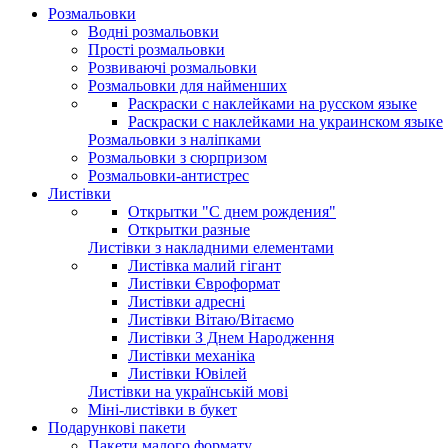
Розмальовки
Водні розмальовки
Прості розмальовки
Розвиваючі розмальовки
Розмальовки для найменших
Раскраски с наклейками на русском языке
Раскраски с наклейками на украинском языке
Розмальовки з наліпками
Розмальовки з сюрпризом
Розмальовки-антистрес
Листівки
Открытки "С днем рождения"
Открытки разные
Листівки з накладними елементами
Листівка малий гігант
Листівки Євроформат
Листівки адресні
Листівки Вітаю/Вітаємо
Листівки З Днем Народження
Листівки механіка
Листівки Ювілей
Листівки на українській мові
Міні-листівки в букет
Подарункові пакети
Пакети малого формату