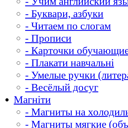
- Учим английский яз
- Буквари, азбуки
- Читаем по слогам
- Прописи
- Карточки обучающи
- Плакати навчальні
- Умелые ручки (литер
- Весёлый досуг
Магніти
- Магниты на холодил
- Магниты мягкие (об