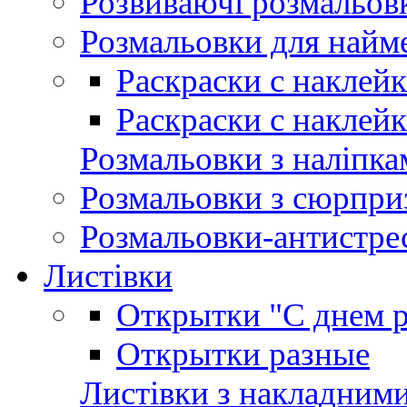
Розвиваючі розмальов
Розмальовки для най
Раскраски с наклей
Раскраски с наклей
Розмальовки з наліпка
Розмальовки з сюрпри
Розмальовки-антистре
Листівки
Открытки "С днем 
Открытки разные
Листівки з накладним