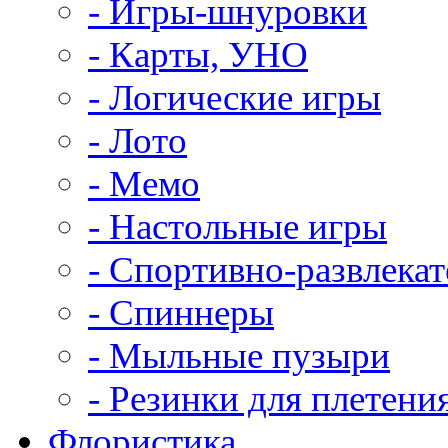
- Игры-шнуровки
- Карты, УНО
- Логические игры
- Лото
- Мемо
- Настольные игры
- Спортивно-развлека
- Спиннеры
- Мыльные пузыри
- Резинки для плетени
Флористика