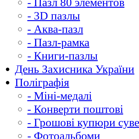
- Пазл 80 элементов
- 3D пазлы
- Аква-пазл
- Пазл-рамка
- Книги-пазлы
День Захисника України
Поліграфія
- Міні-медалі
- Конверти поштові
- Грошові купюри суве
- Фотоальбоми