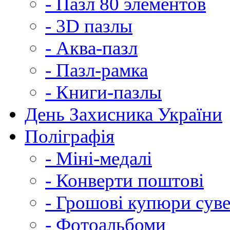
- Пазл 80 элементов
- 3D пазлы
- Аква-пазл
- Пазл-рамка
- Книги-пазлы
День Захисника України
Поліграфія
- Міні-медалі
- Конверти поштові
- Грошові купюри суве
- Фотоальбоми