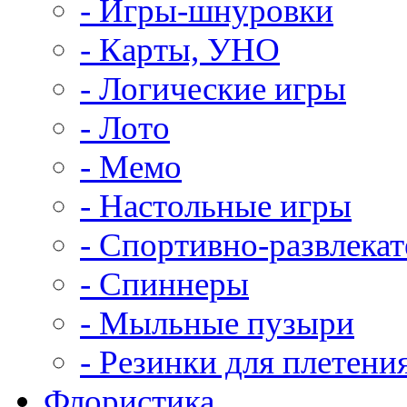
- Игры-шнуровки
- Карты, УНО
- Логические игры
- Лото
- Мемо
- Настольные игры
- Спортивно-развлека
- Спиннеры
- Мыльные пузыри
- Резинки для плетени
Флористика