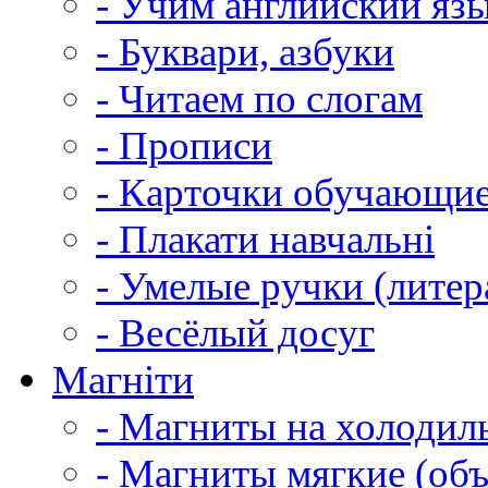
- Учим английский яз
- Буквари, азбуки
- Читаем по слогам
- Прописи
- Карточки обучающи
- Плакати навчальні
- Умелые ручки (литер
- Весёлый досуг
Магніти
- Магниты на холодил
- Магниты мягкие (об