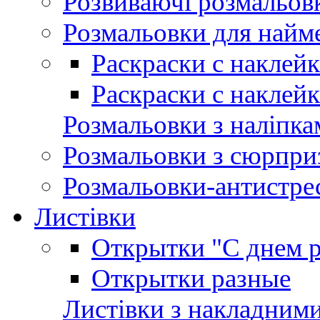
Розвиваючі розмальов
Розмальовки для най
Раскраски с наклей
Раскраски с наклей
Розмальовки з наліпка
Розмальовки з сюрпри
Розмальовки-антистре
Листівки
Открытки "С днем 
Открытки разные
Листівки з накладним